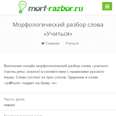
Навиг
Морфологический разбор слова
«Учиться»
Главная
Учиться
Выполним онлайн морфологический разбор слова «учиться»
(часть речи: глагол)
в соответствии с правилами русского
языка. Слово состоит из трех слогов. Ударение в слове
«уч
И
ться» падает на букву «и».
Часть речи
глагол
Синтаксическая роль