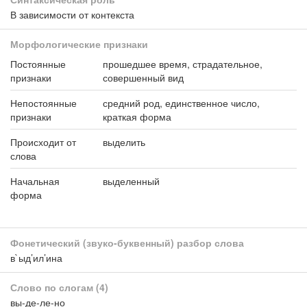
В зависимости от контекста
Морфологические признаки
Постоянные
прошедшее время, страдательное,
признаки
совершенный вид
Непостоянные
средний род, единственное число,
признаки
краткая форма
Происходит от
выделить
слова
Начальная
выделенный
форма
Фонетический (звуко-буквенный) разбор слова
в`ыд’ил’ина
Слово по слогам
(4)
вы-де-ле-но