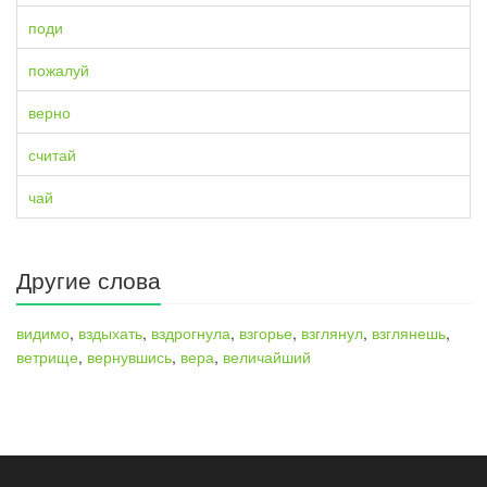
поди
пожалуй
верно
считай
чай
Другие слова
видимо
,
вздыхать
,
вздрогнула
,
взгорье
,
взглянул
,
взглянешь
,
ветрище
,
вернувшись
,
вера
,
величайший