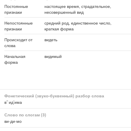
Постоянные
настоящее время, страдательное,
признаки
несовершенный вид
Непостоянные
средний род, единственное число,
признаки
краткая форма
Происходит от
видеть
слова
Начальная
видимый
форма
Фонетический (звуко-буквенный) разбор слова
в’`ид’има
Слово по слогам
(3)
ви-ди-мо