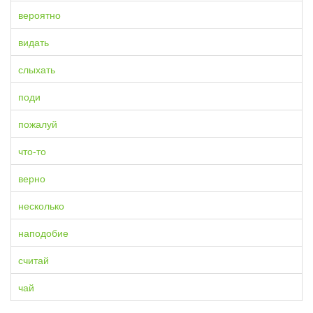
вероятно
видать
слыхать
поди
пожалуй
что-то
верно
несколько
наподобие
считай
чай