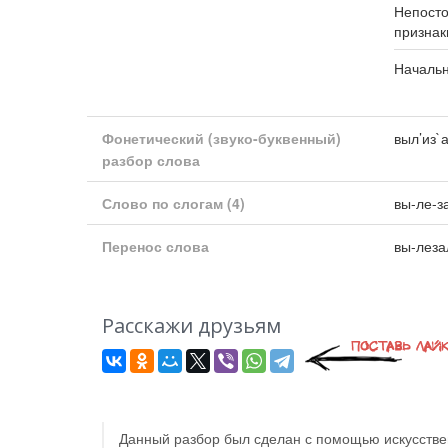
Непост
признак
Началь
Фонетический (звуко-буквенный)
выл’из`
разбор слова
Слово по слогам
(4)
вы-ле-з
Перенос слова
вы-леза
Расскажи друзьям
Данный разбор был сделан с помощью искусствен