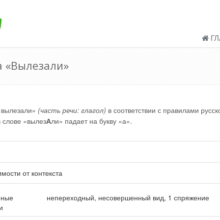
ГЛ
а «Вылезали»
 «вылезали»
(часть речи: глагол)
в соответствии с правилами русск
в слове «вылез
А
ли» падает на букву «а».
имости от контекста
нные
непереходный, несовершенный вид, 1 спряжение
и