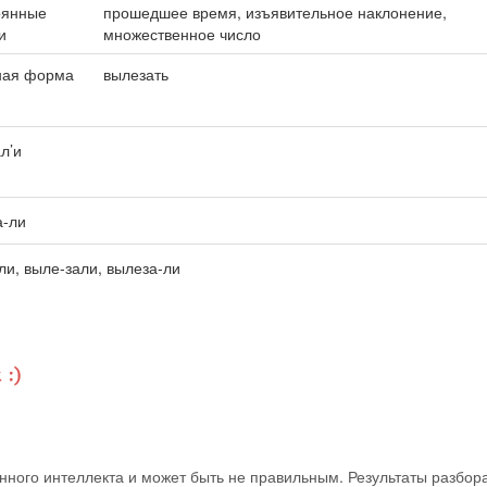
оянные
прошедшее время, изъявительное наклонение,
и
множественное число
ная форма
вылезать
ал’и
а-ли
ли, выле-зали, вылеза-ли
ного интеллекта и может быть не правильным. Результаты разбор